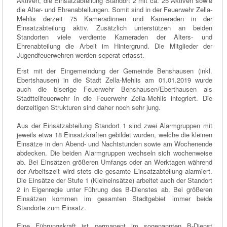
Aktiven, die Einsatzabteilung Standort 2 mit ca. 25 Aktiven sowie
die Alter- und Ehrenabteilungen. Somit sind in der Feuerwehr Zella-
Mehlis derzeit 75 Kameradinnen und Kameraden in der
Einsatzabteilung aktiv. Zusätzlich unterstützen an beiden
Standorten viele verdiente Kameraden der Alters- und
Ehrenabteilung die Arbeit im Hintergrund. Die Mitglieder der
Jugendfeuerwehren werden seperat erfasst.
Erst mit der Eingemeindung der Gemeinde Benshausen (inkl.
Ebertshausen) in die Stadt Zella-Mehlis am 01.01.2019 wurde
auch die biserige Feuerwehr Benshausen/Eberthausen als
Stadtteilfeuerwehr in die Feuerwehr Zella-Mehlis integriert. Die
derzeitigen Strukturen sind daher noch sehr jung.
Aus der Einsatzabteilung Standort 1 sind zwei Alarmgruppen mit
jeweils etwa 18 Einsatzkräften gebildet wurden, welche die kleinen
Einsätze in den Abend- und Nachtstunden sowie am Wochenende
abdecken. Die beiden Alarmgruppen wechseln sich wochenweise
ab. Bei Einsätzen größeren Umfangs oder an Werktagen während
der Arbeitszeit wird stets die gesamte Einsatzabteilung alarmiert.
Die Einsätze der Stufe 1 (Kleineinsätze) arbeitet auch der Standort
2 in Eigenregie unter Führung des B-Dienstes ab. Bei größeren
Einsätzen kommen im gesamten Stadtgebiet immer beide
Standorte zum Einsatz.
Eine Führungskraft ist permanent im sogenannten B-Dienst