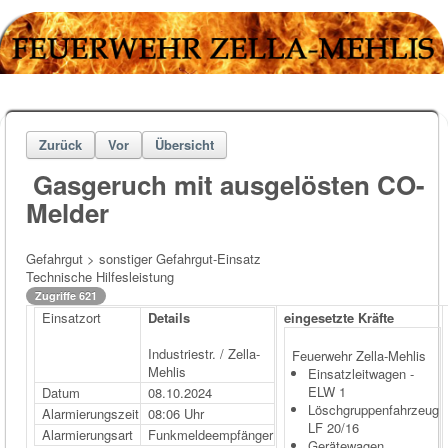
Zurück
Vor
Übersicht
Gasgeruch mit ausgelösten CO-
Melder
Gefahrgut > sonstiger Gefahrgut-Einsatz
Technische Hilfesleistung
Zugriffe 621
Einsatzort
Details
eingesetzte Kräfte
Industriestr. / Zella-
Feuerwehr Zella-Mehlis
Mehlis
Einsatzleitwagen -
ELW 1
Datum
08.10.2024
Löschgruppenfahrzeug
Alarmierungszeit
08:06 Uhr
LF 20/16
Alarmierungsart
Funkmeldeempfänger
Gerätewagen