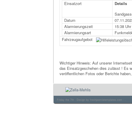
Einsatzort
Details
Sandgass
Datum
07.11.202
Alarmierungszeit
15:38 Uhr
Alarmierungsart
Funkmeld
Fahrzeugaufgebot
Wichtiger Hinweis: Auf unserer Internetsei
das Einsatzgeschehen dies zulässt ! Es we
veröffentlichen Fotos oder Berichte haben
Friday the 7th - Design by
freshjoomlatemplates.com
- .