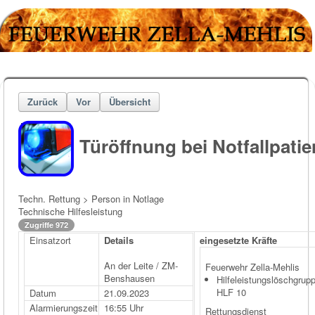
Zurück
Vor
Übersicht
Türöffnung bei Notfallpatie
Techn. Rettung > Person in Notlage
Technische Hilfesleistung
Zugriffe 972
Einsatzort
Details
eingesetzte Kräfte
An der Leite / ZM-
Feuerwehr Zella-Mehlis
Benshausen
Hilfeleistungslöschgrup
HLF 10
Datum
21.09.2023
Alarmierungszeit
16:55 Uhr
Rettungsdienst