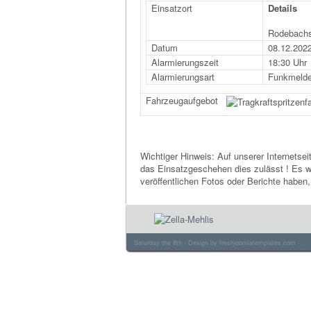
Einsatzort
Details
Rodebachst
Datum
08.12.202
Alarmierungszeit
18:30 Uhr
Alarmierungsart
Funkmeld
Fahrzeugaufgebot
Wichtiger Hinweis: Auf unserer Internetsei
das Einsatzgeschehen dies zulässt ! Es we
veröffentlichen Fotos oder Berichte haben
Saturday the 8th - Design by
freshjoomlatemplates.com
- .