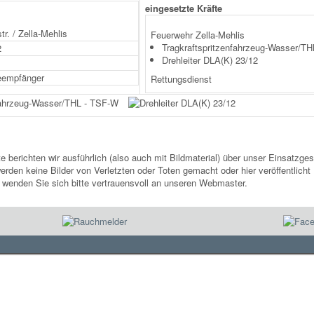
eingesetzte Kräfte
r. / Zella-Mehlis
Feuerwehr Zella-Mehlis
Tragkraftspritzenfahrzeug-Wasser/T
2
Drehleiter DLA(K) 23/12
eempfänger
Rettungsdienst
te berichten wir ausführlich (also auch mit Bildmaterial) über unser Einsatz
rden keine Bilder von Verletzten oder Toten gemacht oder hier veröffentlicht 
, wenden Sie sich bitte vertrauensvoll an unseren Webmaster.